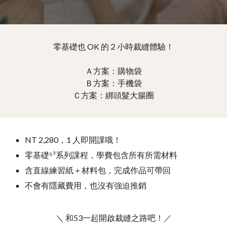
零基礎也
OK 的２小時裁縫體驗！
Ａ
方案
：
購物袋
Ｂ
方案
：
手機袋
Ｃ
方案：
綁頭髮大腸圈
NT 2,280，1 人即開課哦！
零基礎⁵³系列課程，學費包含所有所需材料
含
直線練習紙＋材料包，完成作品可帶回
不會有隱藏費用，也沒有強迫推銷
＼ 和53一起開啟裁縫之路吧！／