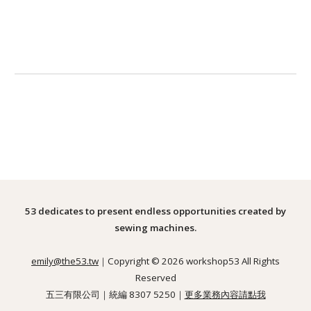
53 dedicates to present endless opportunities created by
sewing machines.
emily@the53.tw
｜Copyright © 2026 workshop53 All Rights
Reserved
五三有限公司｜統編 8307 5250｜
更多業務內容請點我