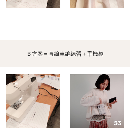
Ｂ
方案＝直線車縫練習＋
手機
袋