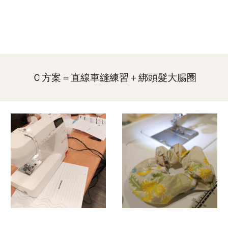
Ｃ
方案＝直線車縫練習＋
綁頭髮大腸圈